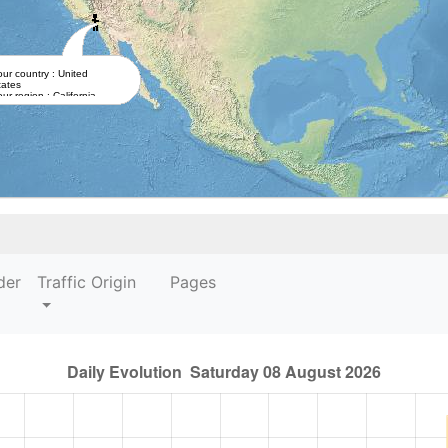
our country : United
tates
ur region : California
our city : Undefined