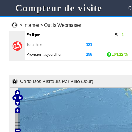
Compteur de visite
Q
> Internet > Outils Webmaster
En ligne
1
Total hier
121
Prévision aujourd'hui
198
104.12 %
Carte Des Visiteurs Par Ville (Jour)