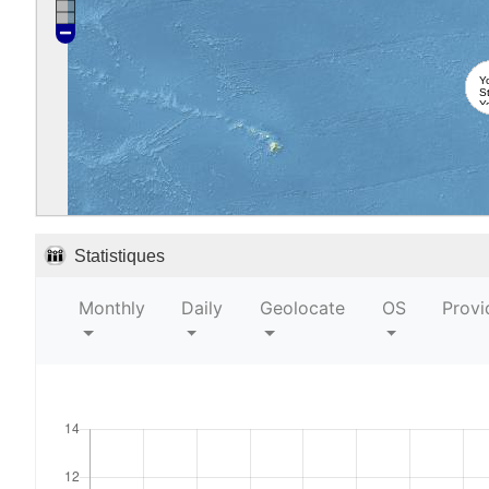
Y
S
Yo
Y
Statistiques