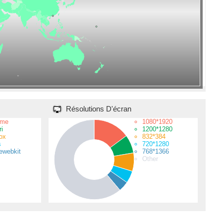
Résolutions D'écran
ome
1080*1920
i
1200*1280
fox
832*384
s
720*1280
ewebkit
768*1366
Other