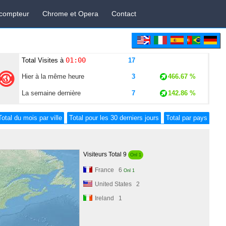
 compteur
Chrome et Opera
Contact
01:00
Total Visites à
17
Hier à la même heure
3
466.67 %
La semaine dernière
7
142.86 %
Total du mois par ville
Total pour les 30 derniers jours
Total par pays
Visiteurs Total 9
Onl 1
France 6
Onl 1
United States 2
Ireland 1