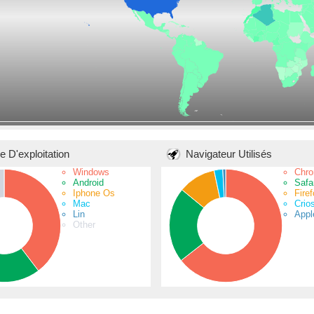
 D'exploitation
Navigateur Utilisés
Windows
Chr
Android
Safar
Iphone Os
Fire
Mac
Crio
Lin
Appl
Other